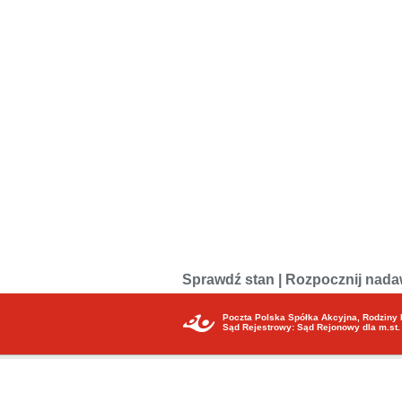
Sprawdź stan |
Rozpocznij nadaw
Poczta Polska Spółka Akcyjna, Rodziny 
Sąd Rejestrowy: Sąd Rejonowy dla m.st.
Ta strona internetowa może zostawiać na Twoim urządzeniu pliki „cook
Więcej informac