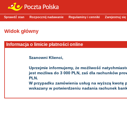
Sprawdź stan
Rozpocznij nadawanie
Regulaminy i cenniki
Zarejestruj się
Widok główny
Informacja o limicie płatności online
Szanowni Klienci,
Uprzejmie informujemy, że możliwość natychmias
jest możliwa do 3 000 PLN, zaś dla rachunków p
PLN.
W przypadku zamówienia usług na wyższą kwotę p
wskazany w potwierdzeniu nadania rachunek ban